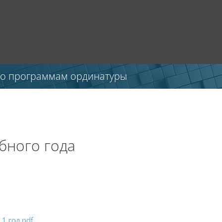
по программам ординатуры
бного года
1 год.pdf