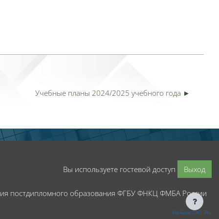
Учебные планы 2024/2025 учебного года ►
Вы используете гостевой доступ
Выход
мия постдипломного образования ФГБУ ФНКЦ ФМБА России
На базе СЭО 3KL