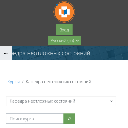
Перейти к основному содержанию
Вход
Русский ‎(ru)‎
Кафедра неотложных состояний
Курсы
Кафедра неотложных состояний
ории курсов
Поиск курса
Поиск курса