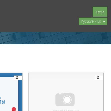
Вход
Русский ‎(ru)‎