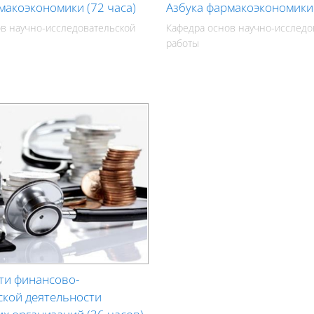
макоэкономики (72 часа)
Азбука фармакоэкономики 
в научно-исследовательской
Кафедра основ научно-исследо
работы
ти финансово-
ской деятельности