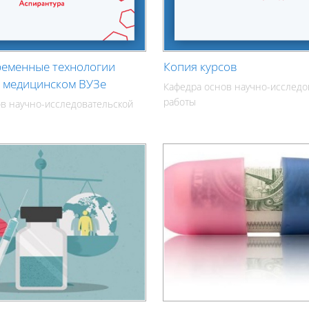
ременные технологии
Копия курсов
в медицинском ВУЗе
Кафедра основ научно-исследо
работы
в научно-исследовательской