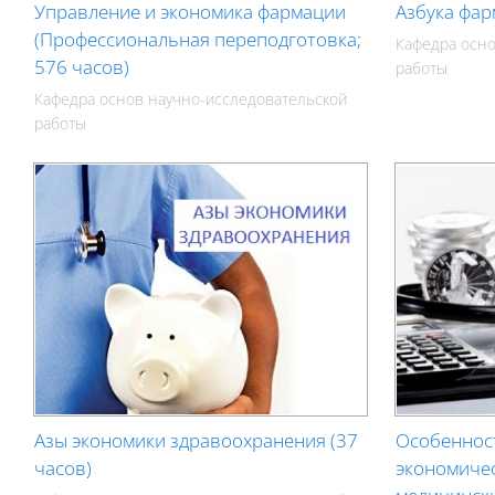
Управление и экономика фармации
Азбука фар
(Профессиональная переподготовка;
Кафедра осно
576 часов)
работы
Кафедра основ научно-исследовательской
работы
Азы экономики здравоохранения (37
Особеннос
часов)
экономиче