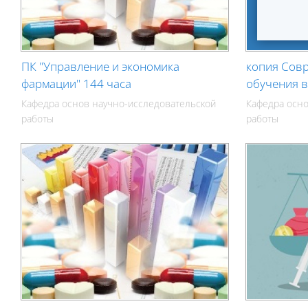
ПК "Управление и экономика
копия Сов
фармации" 144 часа
обучения 
Кафедра основ научно-исследовательской
Кафедра осно
работы
работы