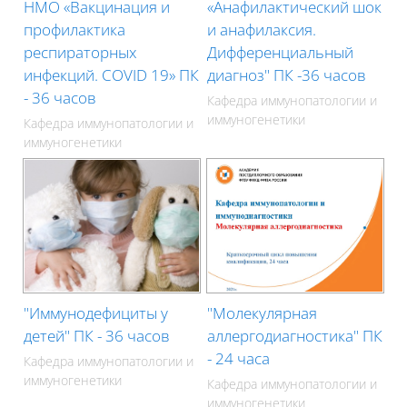
НМО «Вакцинация и
«Анафилактический шок
профилактика
и анафилаксия.
респираторных
Дифференциальный
инфекций. COVID 19» ПК
диагноз" ПК -36 часов
- 36 часов
Кафедра иммунопатологии и
иммуногенетики
Кафедра иммунопатологии и
иммуногенетики
"Иммунодефициты у
"Молекулярная
детей" ПК - 36 часов
аллергодиагностика" ПК
- 24 часа
Кафедра иммунопатологии и
иммуногенетики
Кафедра иммунопатологии и
иммуногенетики