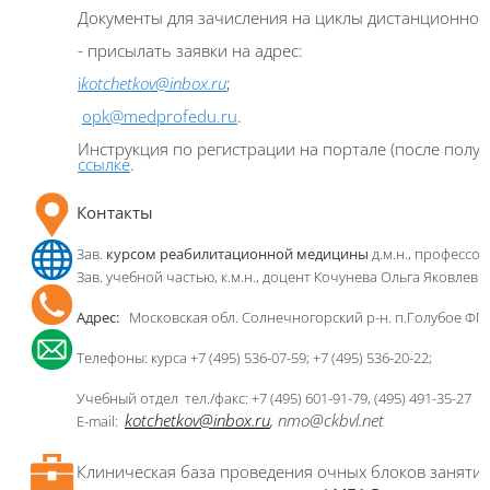
Документы для зачисления на циклы дистанционног
- присылать заявки на адрес:
i
kotchetkov
@
inbox
.
ru
;
opk@medprofedu.ru
.
Инструкция по регистрации на портале (после получ
ссылке
.
Контакты
Зав.
курсом реабилитационной медицины
д.м.н., профессо
Зав. учебной частью, к.м.н., доцент Кочунева Ольга Яковлевн
Адрес:
Московская обл. Солнечногорский р-н. п.Голубое Ф
Телефоны:
курса
+7 (4
95
)
536-07-59
;
+7 (495) 536-2
0
-
22
;
Учебный отдел тел./факс: +7 (495) 601-91-79, (495) 491-35-27
kotchetkov
@
inbox
.
ru
,
nmo
@
ckbvl
.
net
E-mail
:
Клиническая база проведения очных блоков заняти