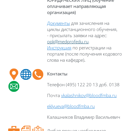
ЮРИДИЧЕСКИХ ЛИЦ (обучение
оплачивает направляющая
организация)
Документы
для зачисления на
циклы дистанционного обучения,
- присылать заявки на адрес:
opk@medprofedu.ru
.
Инструкция
по регистрации на
портале (после получения кодового
слова на кафедре)
.
Контакты
Телефон (495) 122 20 13 доб. 0138
Почта
vkalashnikov
@
bloodfmba
.
ru
eklyueva
@
bloodfmba
.
ru
Калашников Владимир Васильевич
Любая прочая необходимая