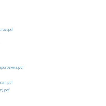
огии.pdf
программа.pdf
тап).pdf
п).pdf