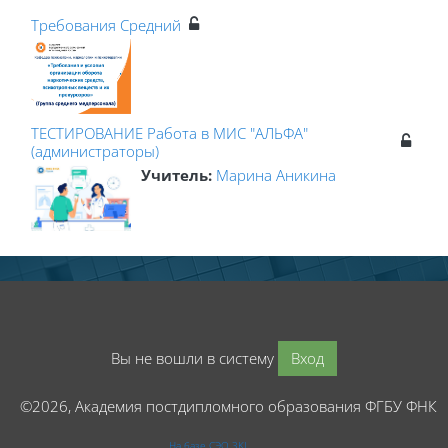
Требования Средний
ТЕСТИРОВАНИЕ Работа в МИС "АЛЬФА"
(администраторы)
Учитель:
Марина Аникина
Вы не вошли в систему
Вход
©2026, Академия постдипломного образования ФГБУ ФНК
На базе СЭО 3KL