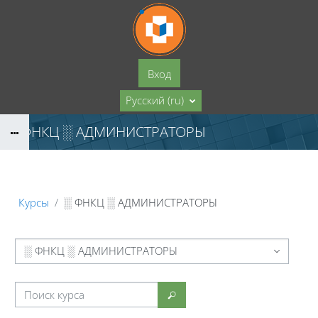
Перейти к основному содержанию
Вход
Русский ‎(ru)‎
░ ФНКЦ ░ АДМИНИСТРАТОРЫ
Курсы
░ ФНКЦ ░ АДМИНИСТРАТОРЫ
ории курсов
Поиск курса
Поиск курса