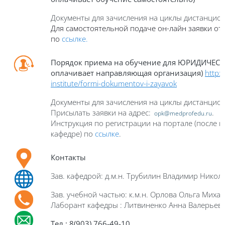
Документы для зачисления на циклы дистанцио
Для самостоятельной подаче он-лайн заявки от 
по
ссылке.
Порядок приема на обучение для ЮРИДИЧЕСК
оплачивает направляющая организация)
http:
institute/formi-dokumentov-i-zayavok
Документы для зачисления на циклы дистанцио
Присылать заявки на адрес:
.
opk@medprofedu.ru
Инструкция по регистрации на портале (после п
кафедре) по
ссылке
.
Контакты
Зав. кафедрой: д.м.н. Трубилин Владимир Никол
Зав. учебной частью: к.м.н. Орлова Ольга
Михай
Лаборант кафедры : Литвиненко Анна Валерьев
Тел
.: 8(903)
766-49-10