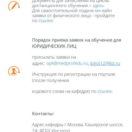
Документы для зачисления на циклы
дистанционного обучения –
здесь.
Для самостоятельной подаче он-лайн
заявки от физического лица - пройдите
по
ссылке.
П
орядок приема
заявок на
обучение для
ЮРИДИЧЕСКИХ ЛИЦ
присылать заявки на
адрес:
opk@medprofedu.ru
,
logot
12@
list
.
ru
Инструкция по регистрации на портале
(после получения
кодового слова на кафедре) по
ссылке
.
Контакты
:
Адрес кафедры г.Москва, Каширское шоссе,
24, ФГБУ Институт