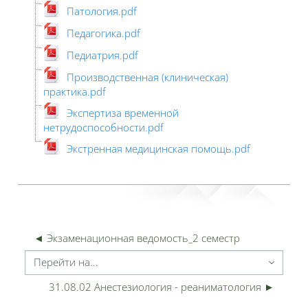
Патология.pdf
Педагогика.pdf
Педиатрия.pdf
Производственная (клиническая)
практика.pdf
Экспертиза временной
нетрудоспособности.pdf
Экстренная медицинская помощь.pdf
◄ Экзаменационная ведомость_2 семестр
ерейти на...
31.08.02 Анестезиология - реаниматология ►