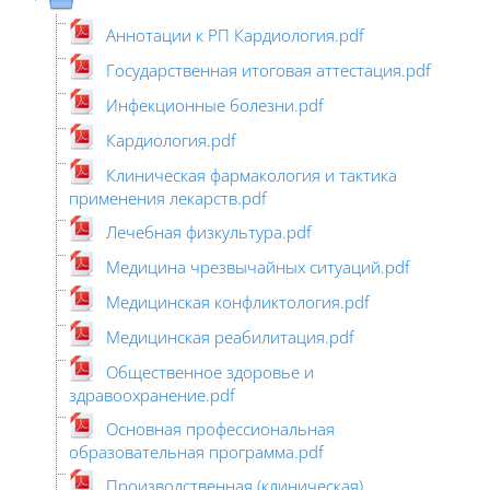
Аннотации к РП Кардиология.pdf
Государственная итоговая аттестация.pdf
Инфекционные болезни.pdf
Кардиология.pdf
Клиническая фармакология и тактика
применения лекарств.pdf
Лечебная физкультура.pdf
Медицина чрезвычайных ситуаций.pdf
Медицинская конфликтология.pdf
Медицинская реабилитация.pdf
Общественное здоровье и
здравоохранение.pdf
Основная профессиональная
образовательная программа.pdf
Производственная (клиническая)