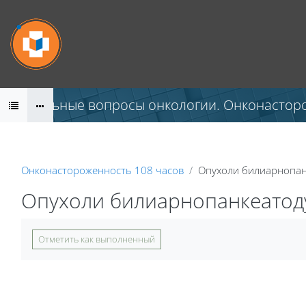
Перейти к основному содержанию
Актуальные вопросы онкологии. Онконастор
Онконастороженность 108 часов
Опухоли билиарнопан
Опухоли билиарнопанкеатод
Требуемые условия завершения
Отметить как выполненный