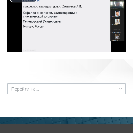
Воспроизвести
видео
ейти на...