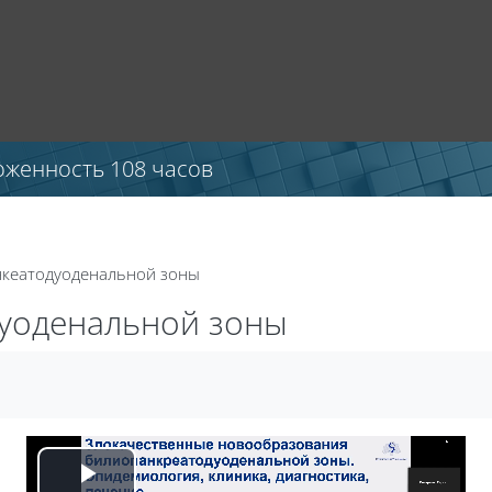
оженность 108 часов
кеатодуоденальной зоны
уоденальной зоны