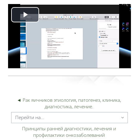
Воспроизвести
видео
◄ Рак яичников этиология, патогенез, клиника, 
диагностика, лечение. 
ерейти на...
Принципы ранней диагностики, лечения и 
профилактики онкозаболеваний 