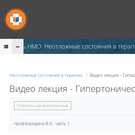
Перейти к основному содержанию
Модуль НМО. Неотложные состояния в терап
Неотложные состояния в терапии.
Видео лекция - Гипе
Видео лекция - Гипертоничес
Требуемые условия завершения
Отметить как выполненный
проф.Бородина В.И., часть 1