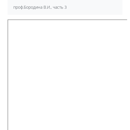
проф.Бородина В.И., часть 3