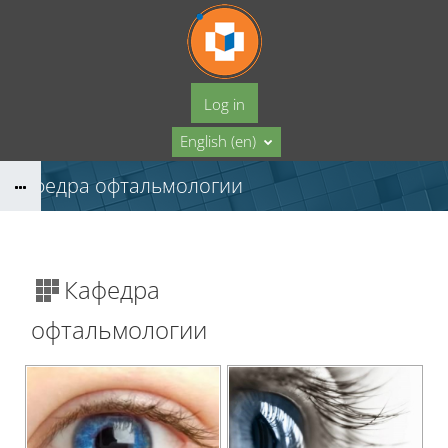
Skip to main content
Log in
English ‎(en)‎
Кафедра офтальмологии
Кафедра
офтальмологии