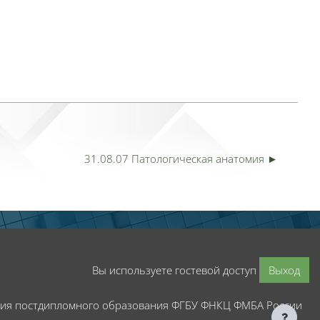
31.08.07 Патологическая анатомия ►
Вы используете гостевой доступ
Выход
мия постдипломного образования ФГБУ ФНКЦ ФМБА России