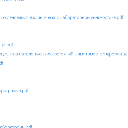
сследования в клинической лабораторной диагностике.pdf
щи.pdf
циентов патологических состояний, симптомов, синдромов за
df
программа.pdf
лаборатории.pdf