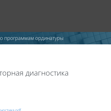
по программам ординатуры
торная диагностика
ностика.pdf